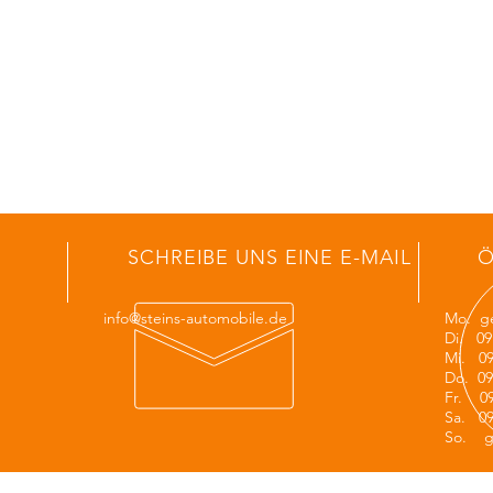
SCHREIBE UNS EINE E-MAIL
Ö
info@steins-automobile.de
Mo. ge
Di. 09:
Mi. 09:
Do. 09:
Fr. 09
Sa. 09
So. g