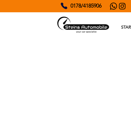
0178/4185906
STAR