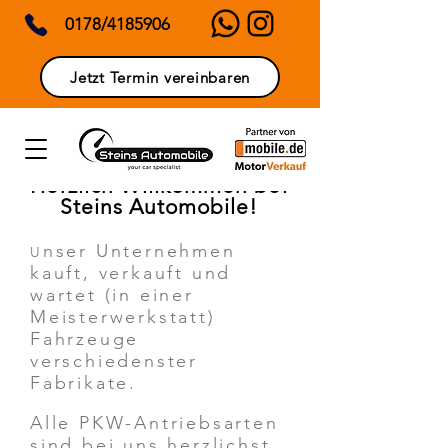
0178/4185906
Jetzt Termin vereinbaren
Herzlich Willkommen bei
Steins Automobile!
nser Unternehmen
U
kauft, verkauft und
wartet (in einer
Meisterwerkstatt)
Fahrzeuge
verschiedenster
Fabrikate.
Alle PKW-Antriebsarten
sind bei uns herzlichst