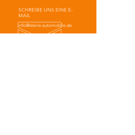
SCHREIBE UNS EINE E-
MAIL
info@steins-automobile.de
ÖFFNUNGSZEITEN
Mo. geschlossen
Di. 09:00 bis 12:00 Uhr, 13:00 bis 16:00 Uhr
Mi. 09:00 bis 12:00 Uhr, 13:00 bis 16:00 Uhr
Do. 09:00 bis 12:00 Uhr, 13:00 bis 16:00 Uhr
Fr. 09:00 bis 13:00 Uhr
Sa. 09:00 bis 13:00 Uhr
So. geschlossen
ÜBER 30 JAHRE ERFAHRUNG
Besser geht es nicht! Unsere
Erfahrungen helfen dir bei deinem
Vorhaben.